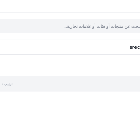
erec
ترتيب :