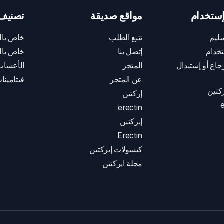
ستخدام
مواقع صديقة
تصنيف 
ليم
تتبع الطلب
خاص بال
خدام
إتصل بنا
خاص بال
اع أو إستبدال
المتجر
الأعشاب
عن المتجر
فيتامينا
كتين
إركتين
e
erectin
إيركتين
Erectin
كبسولات إيركتين
مجلة ايركتين