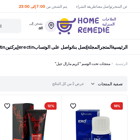
عن المتجر
تواصل معنا
طريقة الشراء
يتم الشحن من
7:00 إلى 23:00
نشحن إلى
all
الرئيسية
المتجر
المجلة
إتصل بنا
تواصل على الوتساب
erectin
إيركتين
tin
الرئيسية
منتجات تحت الوسم “كريم مارال جيل”
تم
تصفية المنتجات
عرض ⁦2⁩ من كل النتائج
الفرز
حسب
الأحدث
12%
16%