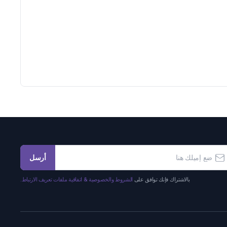
أرسل
بالاشتراك فإنك توافق على
الشروط والخصوصية & اتفاقية ملفات تعريف الارتباط.