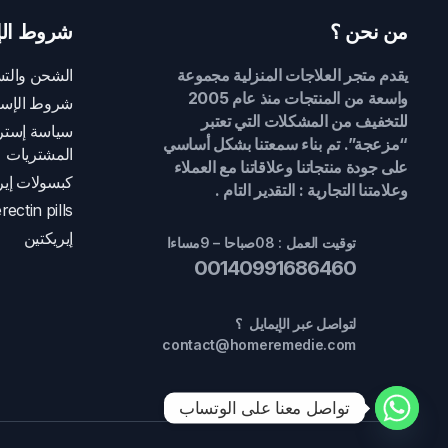
من نحن ؟
شروط الإ
يقدم متجر العلاجات المنزلية مجموعة
الشحن والتس
واسعة من المنتجات منذ عام 2005
شروط الإست
للتخفيف من المشكلات التي تعتبر
سياسة إسترج
“مزعجة”. تم بناء سمعتنا بشكل أساسي
المشتريات
على جودة منتجاتنا وعلاقاتنا مع العملاء
كبسولات إير
وعلامتنا التجارية : التقدير التام .
rectin pills
إيريكتين
توقيت العمل : 08صباحا – 9مساءا
00140991686460
لتواصل عبر الإيمايل ؟
contact@homeremedie.com
تواصل معنا على الوتساب