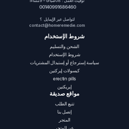
توقيت العمل : 08صباحا – 9مساءا
00140991686460
لتواصل عبر الإيمايل ؟
contact@homeremedie.com
شروط الإستخدام
الشحن والتسليم
شروط الإستخدام
سياسة إسترجاع أو إستبدال المشتريات
كبسولات إيركتين
erectin pills
إيريكتين
مواقع صديقة
تتبع الطلب
إتصل بنا
المتجر
عن المتجر