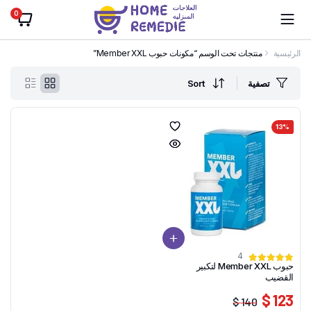
0
الرئيسية
منتجات تحت الوسم “مكونات حبوب Member XXL”
تصفية
Sort
13%
4
حبوب Member XXL لتكبير
القضيب
123 $
140 $