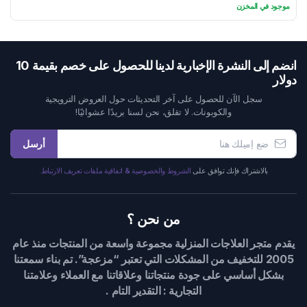
السعر
السعر
موجود في المخزن
الحالي
الأصلي
هو:
هو:
140 $.
123 $.
انضم إلى النشرة الإخبارية لدينا للحصول على خصم بقيمة 10
دولار
سجل الآن للحصول على آخر التحديثات حول العروض الترويجية
والكوبونات. لا تقلق، نحن لسنا بريدًا عشوائيًا!
أرسل
بالاشتراك فإنك توافق على
الشروط والخصوصية & اتفاقية ملفات تعريف الارتباط.
من نحن ؟
يقدم متجر العلاجات المنزلية مجموعة واسعة من المنتجات منذ عام
2005 للتخفيف من المشكلات التي تعتبر “مزعجة”. تم بناء سمعتنا
بشكل أساسي على جودة منتجاتنا وعلاقاتنا مع العملاء وعلامتنا
التجارية : التقدير التام .