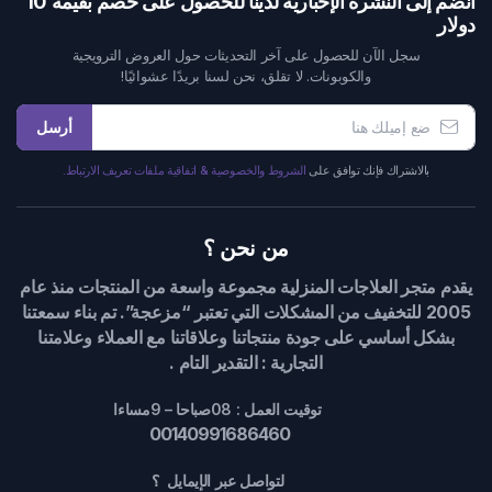
انضم إلى النشرة الإخبارية لدينا للحصول على خصم بقيمة 10
دولار
سجل الآن للحصول على آخر التحديثات حول العروض الترويجية
والكوبونات. لا تقلق، نحن لسنا بريدًا عشوائيًا!
أرسل
بالاشتراك فإنك توافق على
الشروط والخصوصية & اتفاقية ملفات تعريف الارتباط.
من نحن ؟
يقدم متجر العلاجات المنزلية مجموعة واسعة من المنتجات منذ عام
2005 للتخفيف من المشكلات التي تعتبر “مزعجة”. تم بناء سمعتنا
بشكل أساسي على جودة منتجاتنا وعلاقاتنا مع العملاء وعلامتنا
التجارية : التقدير التام .
توقيت العمل : 08صباحا – 9مساءا
00140991686460
لتواصل عبر الإيمايل ؟