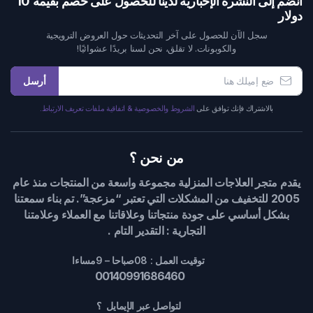
انضم إلى النشرة الإخبارية لدينا للحصول على خصم بقيمة 10
دولار
سجل الآن للحصول على آخر التحديثات حول العروض الترويجية
والكوبونات. لا تقلق، نحن لسنا بريدًا عشوائيًا!
أرسل
بالاشتراك فإنك توافق على
الشروط والخصوصية & اتفاقية ملفات تعريف الارتباط.
من نحن ؟
يقدم متجر العلاجات المنزلية مجموعة واسعة من المنتجات منذ عام
2005 للتخفيف من المشكلات التي تعتبر “مزعجة”. تم بناء سمعتنا
بشكل أساسي على جودة منتجاتنا وعلاقاتنا مع العملاء وعلامتنا
التجارية : التقدير التام .
توقيت العمل : 08صباحا – 9مساءا
00140991686460
لتواصل عبر الإيمايل ؟