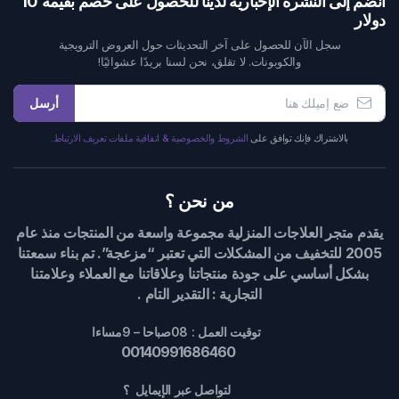
انضم إلى النشرة الإخبارية لدينا للحصول على خصم بقيمة 10
دولار
سجل الآن للحصول على آخر التحديثات حول العروض الترويجية
والكوبونات. لا تقلق، نحن لسنا بريدًا عشوائيًا!
أرسل
بالاشتراك فإنك توافق على
الشروط والخصوصية & اتفاقية ملفات تعريف الارتباط.
من نحن ؟
يقدم متجر العلاجات المنزلية مجموعة واسعة من المنتجات منذ عام
2005 للتخفيف من المشكلات التي تعتبر “مزعجة”. تم بناء سمعتنا
بشكل أساسي على جودة منتجاتنا وعلاقاتنا مع العملاء وعلامتنا
التجارية : التقدير التام .
توقيت العمل : 08صباحا – 9مساءا
00140991686460
لتواصل عبر الإيمايل ؟