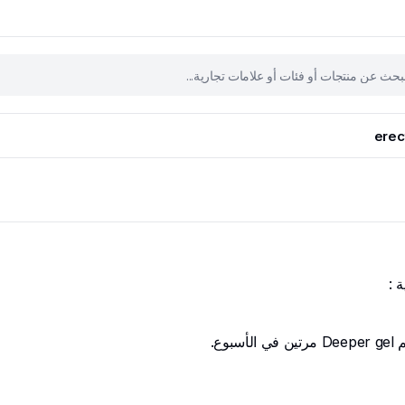
erec
ع.