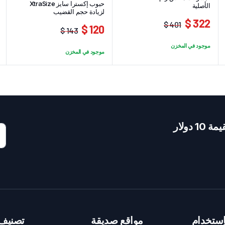
حبوب إكسترا سايز XtraSize
الأصلية
لزيادة حجم القضيب
322 $
401 $
120 $
143 $
السعر
السعر
السعر
السعر
الحالي
الأصلي
موجود في المخزن
الحالي
الأصلي
موجود في المخزن
هو:
هو:
هو:
هو:
322 $.
401 $.
143 $.
120 $.
دولار
ستخدام
مواقع صديقة
تصنيف 