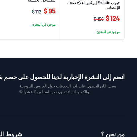
للمشاكل الجنسية
حبوب Erectin إيركتين لعلاج ضعف
الإنتصاب
95 $
112 $
السعر
السعر
124 $
156 $
الحالي
الأصلي
السعر
السعر
موجود في المخزن
هو:
هو:
الحالي
الأصلي
موجود في المخزن
112 $.
95 $.
هو:
هو:
124 $.
156 $.
انضم إلى النشرة الإخبارية لدينا للحصول على خصم بقيمة 10 
سجل الآن للحصول على آخر التحديثات حول العروض الترويجية
والكوبونات. لا تقلق، نحن لسنا بريدًا عشوائيًا!
من نحن ؟
شروط الإ