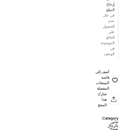
إرجاع
المبلغ
في حال
عدم
الحصول
على
النتائج
الموجودة
في
الوصف .
أضف إلى
قائمة
المنتجات
المفضلة
شارك
هذا
المنتج
Category:
خاص
بالرجال
Tags: