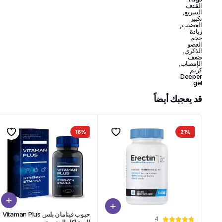
القذف
السريع
,
تكبير
القضيب
,
زيادة
حجم
العضو
الذكري
,
ضعف
الإنتصاب
,
كريم
Deeper
gel
قد يعجبك أيضاً
16%
21%
حبوب فيتامان بلس Vitaman Plus
4