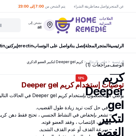
عن المتجر
تواصل معنا
طريقة الشراء
يتم الشحن من
7:00 إلى 23:00
نشحن إلى
all
الرئيسية
المتجر
المجلة
إتصل بنا
تواصل على الوتساب
erectin
إيركتين
tin
الرئيسية
خاص بالرجال
كريم Deeper gel لتكبير العضو الذكري
الوصف
مراجعات (1)
كريم
12%
توصيات إستخدام كريم Deeper gel
Deeper
يوصي المتخصصون بإستخدام كريم Deeper gel في الحالات التالية :
gel
– في حل كنت تريد زيادة طول القضيب.
لتكبير
– تشعر بإنخفاض في النشاط الجنسي ، تحتج فقط دهن كريم Deeper gel مرتين في الأسبو
– ضعف الإنتصاب ، وفقد العضو قوته.
العضو
– سرعة القذف أو عدم القذف الشديد.