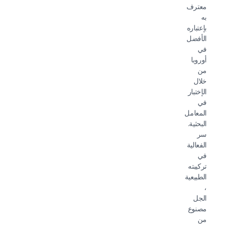
معترف
به
بإعتباره
الأفضل
في
أوروبا
من
خلال
الإختبار
في
المعامل
البحثية.
سر
الفعالية
في
تركيبته
الطبيعية
،
الجل
مصنوع
من