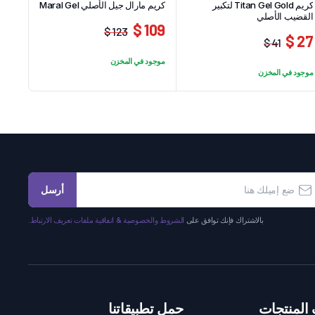
كريم Titan Gel Gold لتكبير
كريم مارال جيل الأصلي Maral Gel
القضيب الأصلي
109 $
123 $
27 $
السعر
السعر
41 $
السعر
السعر
الحالي
الأصلي
موجود في المخزن
الحالي
الأصلي
هو:
هو:
موجود في المخزن
هو:
هو:
123 $.
109 $.
27 $.
41 $.
أرسل
بالاشتراك فإنك توافق على
الشروط والخصوصية & اتفاقية ملفات تعريف الارتباط.
المنتجات
حمل تطبيقاتنا