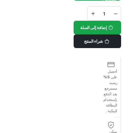
112 $.
99 $.
كريم
Deeper
gel
إضافة إلى السلة
لتكبير
العضو
الذكري
quantity
شراء المنتج
أحصل
على
5%
رصيد
مسترجع
بعد الدفع
بإستخدام
البطاقة
البنكية .
يمكن