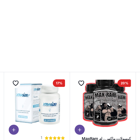
17%
20%
1
كبسولات ماكس رام MaxRam