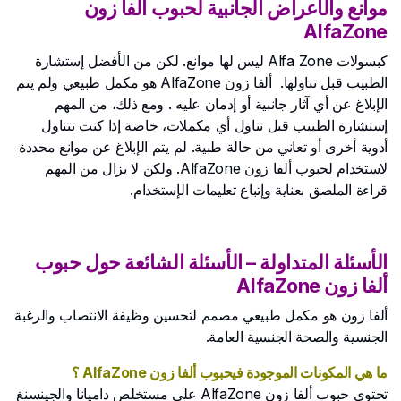
موانع والأعراض الجانبية لحبوب ألفا زون
AlfaZone
كبسولات Alfa Zone ليس لها موانع. لكن من الأفضل إستشارة
الطبيب قبل تناولها. ألفا زون AlfaZone هو مكمل طبيعي ولم يتم
الإبلاغ عن أي آثار جانبية أو إدمان عليه . ومع ذلك، من المهم
إستشارة الطبيب قبل تناول أي مكملات، خاصة إذا كنت تتناول
أدوية أخرى أو تعاني من حالة طبية. لم يتم الإبلاغ عن موانع محددة
لاستخدام لحبوب ألفا زون AlfaZone. ولكن لا يزال من المهم
قراءة الملصق بعناية وإتباع تعليمات الإستخدام.
الأسئلة المتداولة – الأسئلة الشائعة حول حبوب
ألفا زون AlfaZone
ألفا زون هو مكمل طبيعي مصمم لتحسين وظيفة الانتصاب والرغبة
الجنسية والصحة الجنسية العامة.
ما هي المكونات الموجودة فيحبوب ألفا زون AlfaZone ؟
تحتوي حبوب ألفا زون AlfaZone على مستخلص داميانا والجينسنغ