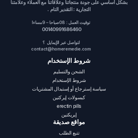
بشكل أساسي على جودة منتجاتنا وعلاقاتنا مع العملاء وعلامتنا
التجارية : التقدير التام .
توقيت العمل : 08صباحا – 9مساءا
00140991686460
لتواصل عبر الإيمايل ؟
contact@homeremedie.com
شروط الإستخدام
الشحن والتسليم
شروط الإستخدام
سياسة إسترجاع أو إستبدال المشتريات
كبسولات إيركتين
erectin pills
إيريكتين
مواقع صديقة
تتبع الطلب