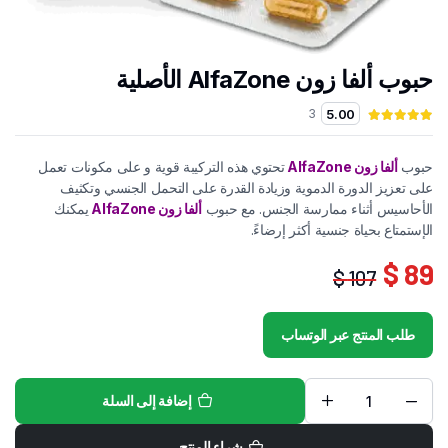
حبوب ألفا زون AlfaZone الأصلية
3
5.00
حبوب
ألفا زون AlfaZone
تحتوي هذه التركيبة قوية و على مكونات تعمل
على تعزيز الدورة الدموية وزيادة القدرة على التحمل الجنسي وتكثيف
الأحاسيس أثناء ممارسة الجنس. مع حبوب
ألفا زون AlfaZone
يمكنك
الإستمتاع بحياة جنسية أكثر إرضاءً.
89 $
107 $
السعر
السعر
الحالي
الأصلي
طلب المنتج عبر الوتساب
هو:
هو:
107 $.
89 $.
إضافة إلى السلة
حبوب
ألفا
زون
شراء المنتج