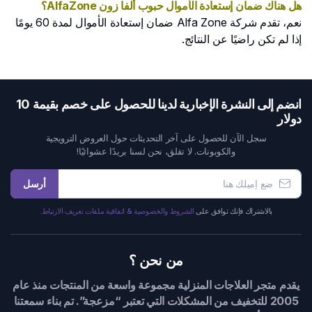
هل هناك ضمان إستعادة الأموال حبوب ألفا زون AlfaZone؟
نعم، تقدم شركة Alfa Zone ضمان إستعادة الأموال لمدة 60 يومًا
إذا لم تكن راضيًا عن النتائج.
انضم إلى النشرة الإخبارية لدينا للحصول على خصم بقيمة 10
دولار
سجل الآن للحصول على آخر التحديثات حول العروض الترويجية
والكوبونات. لا تقلق، نحن لسنا بريدًا عشوائيًا!
أرسل
بالاشتراك فإنك توافق على
الشروط والخصوصية & اتفاقية ملفات تعريف الارتباط.
من نحن ؟
يقدم متجر العلاجات المنزلية مجموعة واسعة من المنتجات منذ عام
2005 للتخفيف من المشكلات التي تعتبر “مزعجة”. تم بناء سمعتنا