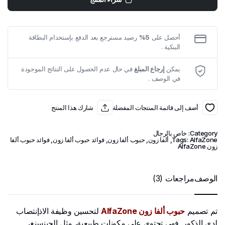
AlfaZone
الأصلية
quantity
أحصل على
5%
رصيد مسترجع بعد الدفع بإستخدام البطاقة
البنكية .
يمكن
إرجاع المبلغ
في حال عدم الحصول على النتائج الموجودة
في الوصف .
أضف إلى قائمة المنتجات المفضلة
شارك هذا المنتج
Category:
خاص بالرجال
AlfaZone
Tags:
,
ألفا زون
,
حبوب ألفا زون
,
فوائد حبوب ألفا زون
,
فوائد حبوب ألفا
زون AlfaZone
الوصف
مراجعات (3)
تم تصميم
حبوب ألفا زون AlfaZone
لتحسين وظيفة الاذإنتصاب
لدى الذكور. فهي تحتوي على مكونات طبيعية، مثل الجينسنغ،