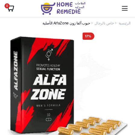
0
الرئيسية
خاص بالرجال
حبوب ألفا زون AlfaZone الأصلية
17%