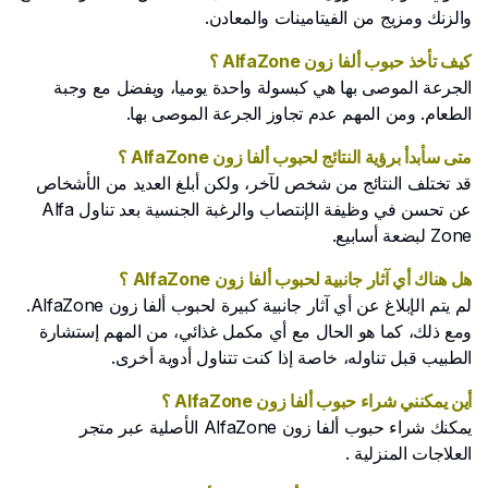
والزنك ومزيج من الفيتامينات والمعادن.
كيف تأخذ حبوب ألفا زون AlfaZone ؟
الجرعة الموصى بها هي كبسولة واحدة يوميا، ويفضل مع وجبة
الطعام. ومن المهم عدم تجاوز الجرعة الموصى بها.
متى سأبدأ برؤية النتائج لحبوب ألفا زون AlfaZone ؟
قد تختلف النتائج من شخص لآخر، ولكن أبلغ العديد من الأشخاص
عن تحسن في وظيفة الإنتصاب والرغبة الجنسية بعد تناول Alfa
Zone لبضعة أسابيع.
هل هناك أي آثار جانبية لحبوب ألفا زون AlfaZone ؟
لم يتم الإبلاغ عن أي آثار جانبية كبيرة لحبوب ألفا زون AlfaZone.
ومع ذلك، كما هو الحال مع أي مكمل غذائي، من المهم إستشارة
الطبيب قبل تناوله، خاصة إذا كنت تتناول أدوية أخرى.
أين يمكنني شراء حبوب ألفا زون AlfaZone ؟
يمكنك شراء حبوب ألفا زون AlfaZone الأصلية عبر متجر
العلاجات المنزلية .