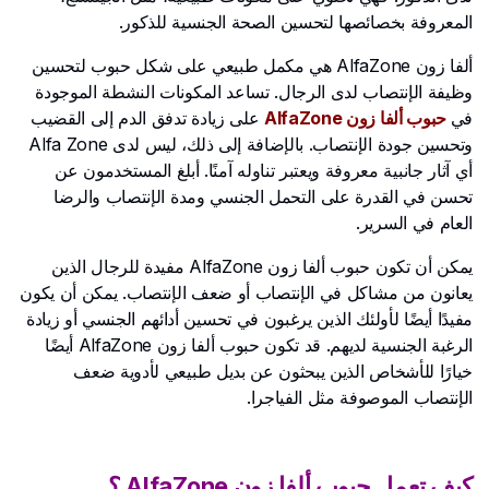
المعروفة بخصائصها لتحسين الصحة الجنسية للذكور.
ألفا زون AlfaZone هي مكمل طبيعي على شكل حبوب لتحسين
وظيفة الإنتصاب لدى الرجال. تساعد المكونات النشطة الموجودة
في
حبوب ألفا زون AlfaZone
على زيادة تدفق الدم إلى القضيب
وتحسين جودة الإنتصاب. بالإضافة إلى ذلك، ليس لدى Alfa Zone
أي آثار جانبية معروفة ويعتبر تناوله آمنًا. أبلغ المستخدمون عن
تحسن في القدرة على التحمل الجنسي ومدة الإنتصاب والرضا
العام في السرير.
يمكن أن تكون حبوب ألفا زون AlfaZone مفيدة للرجال الذين
يعانون من مشاكل في الإنتصاب أو ضعف الإنتصاب. يمكن أن يكون
مفيدًا أيضًا لأولئك الذين يرغبون في تحسين أدائهم الجنسي أو زيادة
الرغبة الجنسية لديهم. قد تكون حبوب ألفا زون AlfaZone أيضًا
خيارًا للأشخاص الذين يبحثون عن بديل طبيعي لأدوية ضعف
الإنتصاب الموصوفة مثل الفياجرا.
كيف تعمل حبوب ألفا زون AlfaZone ؟