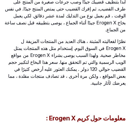
ابدأ بتنظيف قضيبك جيدًا وصب جرعات صغيرة من المنتج على
طرف القضيب. ثم إفرك القضيب حتى يمتص المنتج جيدًا. في نفس
الوقت ، قم بعمل نوع من التدليك لمدة عشر دقائق. لكي يعمل
بخاخ Erogen X جيدًا أثناء الجماع ، يوصى بتطبيقه قبل نصف ساعة
من الجماع.
نظرًا لفعاليته المثبتة ، هناك العديد من المنتجات المزيفة ل
Erogen X في السوق اليوم. إستخدام مثل هذه المنتجات يمثل
مخاطر صحية. ولهذا السبب يوصى بشراء Erogen X من مواقع
الويب الرسمية والتي تم التحقق منها. سعر هذا البخاخ لتكبير حجم
القضيب حوالي 120 دولر . يمكنك العثور عليه أرخص كثيرًا في
بعض المواقع ، ولكن مرة أخرى ، قد تصادف منتجات مقلدة ، مما
يعرضك لآثار جانبية.
معلومات حول كريم Erogen X :