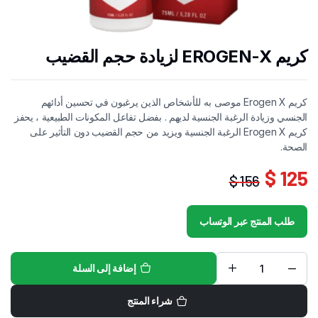
كريم EROGEN-X لزيادة حجم القضيب
كريم Erogen X موصى به للأشخاص الذين يرغبون في تحسين أدائهم
الجنسي وزيادة الرغبة الجنسية لديهم . بفضل تفاعل المكونات الطبيعية ، يحفز
كريم Erogen X الرغبة الجنسية ويزيد من حجم القضيب دون التأثير على
الصحة.
125 $
156 $
السعر
السعر
الحالي
الأصلي
طلب المنتج عبر الوتساب
هو:
هو:
156 $.
125 $.
إضافة إلى السلة
كريم
EROGEN-
X
شراء المنتج
لزيادة
حجم