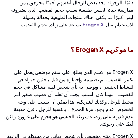
دائمًا بالرجولة. يجد بعض الرجال أنفسهم أحيانًا محرجون من
ممارسة حياة الجنس طبيعية بسبب حجم القضيب الذي يعتبرونه
ليس كبيرًا بما يكفي. هناك منتجات الطبيعية وفعالة وسهلة
الاستخدام مثل
Erogen X
تساعد على زيادة حجم القضيب .
ما هو كريم Erogen X ؟
Erogen X هو الاسم الذي يطلق على منتج موضعي يعمل على
تكبير القضيب. تم تصميمه وإختباره من قبل باحثين خبراء في
النشاط الجنسي ، ويوصى به لأي شخص لديه مشاكل في حجم
القضيب ، مهما كان السبب. يجب أن تعلم أن قضيب صغير أمر
محبط للرجل وكذلك لشريكته. هذا يمكن أن يسبب على وجه
الخصوص عدم وجود هزة الجماع . بالنسبة للرجل ، فإن حقيقة
عدم قدرته على إرضاء شريكه الجنسي هو هجوم على غروره ولكن
أيضًا على رجولته.
Erogen X منتج مخصص لأي شخص يعاني من مشكلة في الرغبة