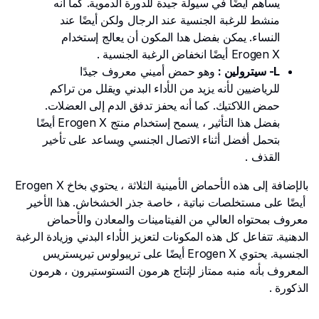
يساهم أيضًا في سيولة جيدة للدورة الدموية. كما أنه
منشط للرغبة الجنسية عند الرجال ولكن أيضًا عند
النساء. يمكن بفضل هدا المكون أن يعالج إستخدام
Erogen X أيضًا انخفاض الرغبة الجنسية .
L- سيترولين :
وهو حمض أميني معروف جيدًا
للرياضيين لأنه يزيد من الأداء البدني ويقلل من تراكم
حمض اللاكتيك. كما أنه يحفز تدفق الدم إلى العضلات.
بفضل هذا التأثير ، يسمح إستخدام منتج Erogen X أيضًا
بتحمل أفضل أثناء الاتصال الجنسي ويساعد على تأخير
القذف .
بالإضافة إلى هذه الأحماض الأمينية الثلاثة ، يحتوي بخاخ Erogen X
أيضًا على مستخلصات نباتية ، خاصة جذر الخشخاش. هذا الأخير
معروف بمحتواه العالي من الفيتامينات والمعادن والأحماض
الدهنية. تتفاعل كل هذه المكونات لتعزيز الأداء البدني وزيادة الرغبة
الجنسية. يحتوي Erogen X أيضًا على تريبولوس تيريستريس
المعروف بأنه منبه ممتاز لإنتاج هرمون التستوستيرون ، هرمون
الذكورة .