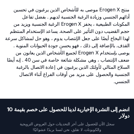
منتج Erogen X موصى به للأشخاص الذين يرغبون في تحسين
أدائهم الجنسي وزيادة الرغبة الجنسية لديهم . بفضل تفاعل
المكونات الطبيعية ، يحفز Erogen X الرغبة الجنسية ويزيد من
حجم القضيب دون التأثير على الصحة. يساعد الإستخدام المنتظم
لهذا البخاخ أيضًا على جعل الإنتصاب يدوم ، وهو حل لمشاكل سرعة
القذف. بالإضافة إلى ذلك ، فهو يحسن جودة الحيوانات المنوية .
يوصى بإستخدام Erogen X لجميع الأشخاص الذين يعانون من
ضعف الإنتصاب ، وهي مشكلة شائعة خاصة في سن 40 . إنه أيضًا
السلاح المثالي لأولئك الذين يرغبون في إعادة الاتصال بالرغبة
الجنسية والحصول على مزيد من أوقات الفراغ أثناء الاتصال
الجنسي.
انضم إلى النشرة الإخبارية لدينا للحصول على خصم بقيمة 10
دولار
سجل الآن للحصول على آخر التحديثات حول العروض الترويجية
والكوبونات. لا تقلق، نحن لسنا بريدًا عشوائيًا!