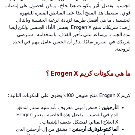
الجنسية. بفضل تأثير مكونات هذا بخاخ ، يمكن الحصول على إنتصاب
قوي . سيعمل هذا المنتج أيضًا على المناطق المثيرة للشهوة
الجنسية ، ما هي أفضل طريقة لزيادة الرغبة الجنسية وبالتالي
إرضاء شريكك. منتج Erogen X يحسن الأداء الجنسي ولكن أيضا
مدة الجماع. ويساعد على تأخير القذف. باستخدامه ، سترضي
شريكك في السرير تمامًا. تذكر أن الجنس عامل مهم في الحياة
الزوجية.
ما هي مكونات كريم Erogen X ؟
كريم Erogen X منتج طبيعي 100٪ يحتوي على المكونات التالية :
الأرجينين :
حمض أميني معروف بأنه منبه ممتاز لتدفق
الدم في القضيب . بفضل هذه الخاصية ، يعتبر Erogen
X العلاج المثالي لمشكل ضعف الإنتصاب .
ألفا كيتوجلوتاريك
أرجينين
:
مشتق من إل-أرجينين الذي