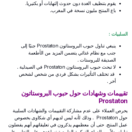
يقوم بتنظيف الغدة دون حدوث إلتهابات أو بكتيريا.
باع المنتج مليون نسخة في المغرب.
السلبيات :
ينبغي تناول حبوب البروستاتون Prostaton جنبًا إلى
جنب مع نظام غذائي يتضمن المزيد من الأطعمة
الصديقة للبروستات .
لا تبحث حبوب البروستاتون Prostaton في الصيدلية .
قد تختلف التأثيرات بشكل فردي من شخص لشخص
أخر .
ت
قييمات وشهادات حول حبوب البروستاتون
Prostaton
يحرص العملاء على عدم مشاركة التقييمات والشهادات السلبية
حول Prostaton . وذلك لأنه ليس لديهم أي شكاوى بخصوص
عمل المنتج. حتى أن معظمهم يذكرون في تعليقاتهم أنهم يفضلون
تناوله بدلاً من الدواء. التركيبة الطبيعية تساعدهم على التغلب على