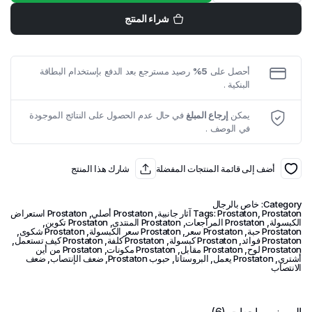
البروستاتون
Prostaton
شراء المنتج
الأصلية
لعلاج
البروستات
quantity
أحصل على
5%
رصيد مسترجع بعد الدفع بإستخدام البطاقة
البنكية .
يمكن
إرجاع المبلغ
في حال عدم الحصول على النتائج الموجودة
في الوصف .
أضف إلى قائمة المنتجات المفضلة
شارك هذا المنتج
Category:
خاص بالرجال
Prostaton آثار جانبية
,
Prostaton
Tags:
,
Prostaton أصلي
,
Prostaton استعراض
الكبسولة
,
Prostaton المراجعات
,
Prostaton المنتدى
,
Prostaton تكوين
,
Prostaton حبة
,
Prostaton سعر
,
Prostaton سعر الكبسولة
,
Prostaton شكوى
,
Prostaton فوائد
,
Prostaton كبسولة
,
Prostaton كلفة
,
Prostaton كيف تستعمل
,
Prostaton لوح
,
Prostaton مقابل
,
Prostaton مكونات
,
Prostaton من أين
أشتري
,
Prostaton يعمل
,
البروستاتا
,
حبوب Prostaton
,
ضعف الإنتصاب
,
ضعف
الانتصاب