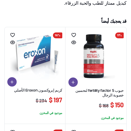
كبديل ممتاز للطب والحبة الزرقاء.
قد يعجبك أيضاً
16%
11%
كريم إيروكسون Eroxon الأصلي
حبوب 5 fertility factor لتحسين
خصوبة الرجال
197 $
234 $
150 $
السعر
السعر
168 $
السعر
السعر
الحالي
الأصلي
موجود في المخزن
الحالي
الأصلي
هو:
هو:
موجود في المخزن
هو:
هو:
234 $.
197 $.
168 $.
150 $.