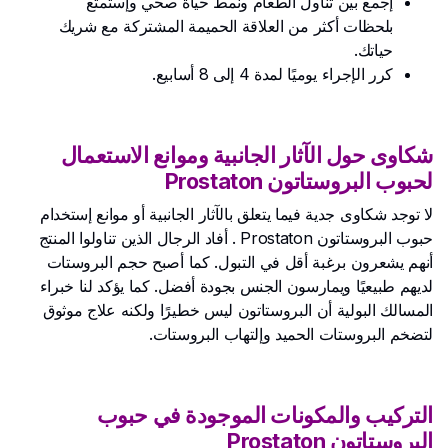
إجمع بين تناول الطعام ونمط حياة صحي وإستمتع
بلحظات أكثر من العلاقة الحميمة المشتركة مع شريك
حياتك.
كرر الإجراء يوميًا لمدة 4 إلى 8 أسابيع.
شكاوى حول الآثار الجانبية وموانع الاستعمال
لحبوب البروستاتون Prostaton
لا توجد شكاوى جدية فيما يتعلق بالآثار الجانبية أو موانع إستخدام
حبوب البروستاتون Prostaton . أفاد الرجال الذين تناولوا المنتج
أنهم يشعرون برغبة أقل في التبول. كما أصبح حجم البروستات
لديهم طبيعيًا ويمارسون الجنس بجودة أفضل. كما يؤكد لنا خبراء
المسالك البولية أن البروستاتون ليس خطيرًا ولكنه علاج موثوق
لتضخم البروستات الحميد وإلتهاب البروستات.
التركيب والمكونات الموجودة في حبوب
البروستاتون Prostaton