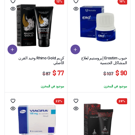
12%
16%
حبوب Erostim إيروستيم لعلاج
كريم Rhino Gold وحيد القرن
المشاكل الجنسية
الأصلي
77 $
90 $
87 $
107 $
السعر
السعر
السعر
السعر
الحالي
الأصلي
الحالي
الأصلي
موجود في المخزن
موجود في المخزن
هو:
هو:
هو:
هو:
87 $.
77 $.
107 $.
90 $.
22%
28%