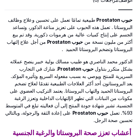
الوصف
مراجعات (6)
حبوب Prostaton
طبيعية تمامًا تعمل على تحسين وعلاج وظائف
البروستاتا . تعمل هذه الحبوب على تعزيز مناعة الذكور، وتساعد
الجسم على إنتاج كميات عالية من هرمونات ذكورية. وقد تم بيع
أكثر من مليون نسخة من
حبوب Prostaton
من أجل علاج إلتهاب
البروستاتا وتضخم البروستاتا الحميد .
الدكتور محمد الناصري هو طبيب مسالك بولية خبير ينصح عملائه
بشكل متكرر بتناول
حبوب Prostaton
. شارك في التجارب
السريرية للمنتج ويوصي به بسبب مفعوله السريع وتأثيره المؤكد.
يعد البروستاتون أحد أكثر العلاجات الطبيعية تقدمًا لعلاج تضخم
البروستاتا الحميد والتهاب البروستاتا. يعتمد التركيب العضوي على
مكونات من النباتات التي تطهر الإلتهابات الداخلية وتعزز الرغبة
الجنسية. تشير شهادة جودة المنتج إلى أن فعاليته تبلغ في المتوسط
​​93%. تعمل
حبوب Prostaton
على إعادة الثقة والرجولة، وبالتالي
تحسين صحة الرجل.
أعشاب تعزز صحة البروستاتا والرغبة الجنسية