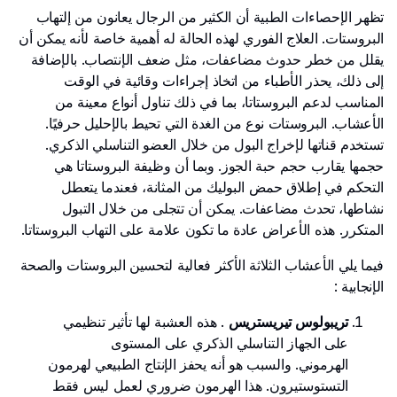
تظهر الإحصاءات الطبية أن الكثير من الرجال يعانون من إلتهاب
البروستات. العلاج الفوري لهذه الحالة له أهمية خاصة لأنه يمكن أن
يقلل من خطر حدوث مضاعفات، مثل ضعف الإنتصاب. بالإضافة
إلى ذلك، يحذر الأطباء من اتخاذ إجراءات وقائية في الوقت
المناسب لدعم البروستاتا، بما في ذلك تناول أنواع معينة من
الأعشاب. البروستات نوع من الغدة التي تحيط بالإحليل حرفيًا.
تستخدم قناتها لإخراج البول من خلال العضو التناسلي الذكري.
حجمها يقارب حجم حبة الجوز. وبما أن وظيفة البروستاتا هي
التحكم في إطلاق حمض البوليك من المثانة، فعندما يتعطل
نشاطها، تحدث مضاعفات. يمكن أن تتجلى من خلال التبول
المتكرر. هذه الأعراض عادة ما تكون علامة على التهاب البروستاتا.
فيما يلي الأعشاب الثلاثة الأكثر فعالية لتحسين البروستات والصحة
الإنجابية :
تريبولوس تيريستريس
. هذه العشبة لها تأثير تنظيمي
على الجهاز التناسلي الذكري على المستوى
الهرموني. والسبب هو أنه يحفز الإنتاج الطبيعي لهرمون
التستوستيرون. هذا الهرمون ضروري لعمل ليس فقط