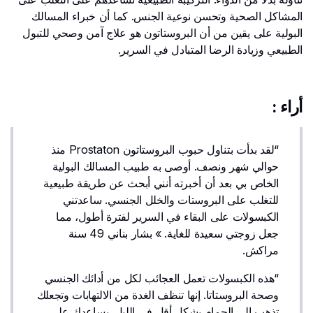
المشاكل الصحية وتحسن نوعية الجنس. كما أن خبراء المسالك
البولية على يقين من أن البروستاتون هو علاج آمن وصحي للتبول
الطبيعي وزيادة الرضا المتبادل في السرير.
أراء :
“لقد بدأت بتناول حبوب البروستاتون Prostaton منذ
حوالي شهر ونصف. أوصى به طبيب المسالك البولية
الخاص بي بعد أن أخبرته أنني أبحث عن طريقة طبيعية
للتغلب على البروستات والخلل الجنسي. ساعدتني
الكبسولات على البقاء في السرير لفترة أطول، مما
جعل زوجتي سعيدة للغاية. » بشار بناني 49 سنة
مراكش.
“هذه الكبسولات تعمل العجائب لكل من أدائك الجنسي
وصحة البروستاتا. إنها تنظف الغدة من الالتهابات وتجعلك
تذهب إلى الحمام بشكل أقل في الليل. يساعدك على