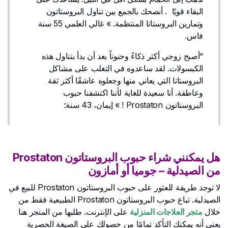
البقاء قويًا . أنصحك بالجمع بين تناول البروستاتون
وتمارين البروستاتا المنتظمة. » غالي العلمي 55 سنة
فاس.
“أصبح زوجي أكثر ذكاءً وحنوناً بعد أن بدأ بتناول هذه
الكبسولات. لقد ساعدوه في التغلب على مشاكل
البروستاتا التي يعاني منها وجعلوه عاشقًا أكثر ثقة
وعاطفة. أنا سعيدة للغاية لأننا اكتشفنا حبوب
البروستاتون Prostaton ! » إيمان، 43 سنة؛
هل يمكنني شراء حبوب البروستاتون Prostaton
من الصيدلية – جوميا أو أمازون
لا توجد طريقة للعثور على حبوب البروستاتون Prostaton للبيع في
الصيدلية. تباع حبوب البروستاتون Prostaton الطبيعية فقط من
خلال
متجر العلاجات المنزلية
على الإنترنت. طلبها من المتجر هنا
يعني أنه يمكنك التأكد تمامًا من حصولك على الصيغة الحصرية